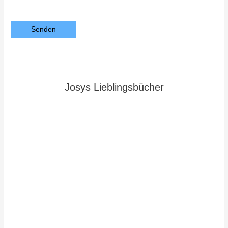
Bitte lasse dieses Feld leer.
Josys Lieblingsbücher
Caroline
Piketty
„Geraubte
Harmonien“