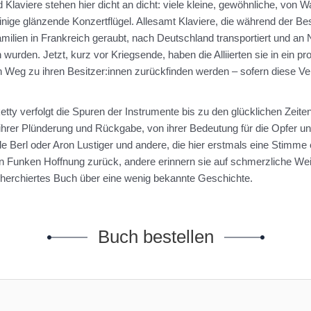
 Klaviere stehen hier dicht an dicht: viele kleine, gewöhnliche, von 
inige glänzende Konzertflügel. Allesamt Klaviere, die während der 
amilien in Frankreich geraubt, nach Deutschland transportiert und 
wurden. Jetzt, kurz vor Kriegsende, haben die Alliierten sie in ein p
Weg zu ihren Besitzer:innen zurückfinden werden – sofern diese Ver
etty verfolgt die Spuren der Instrumente bis zu den glücklichen Zeite
 ihrer Plünderung und Rückgabe, von ihrer Bedeutung für die Opfer 
lle Berl oder Aron Lustiger und andere, die hier erstmals eine Stimme
in Funken Hoffnung zurück, andere erinnern sie auf schmerzliche Wei
cherchiertes Buch über eine wenig bekannte Geschichte.
Buch bestellen