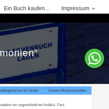
Ein Buch kaufen…
Impressum
rmonien“
eblingsbücher für Kinder
Unsere Meistverkauften
atation ein ungewöhnlicher Anblick. Fast