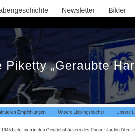
abengeschichte
Newsletter
Bilder
e Piketty „Geraubte Ha
aktuellen Empfehlungen
Unsere Lieblingsbücher
Unsere Li
l 1945 bietet sich in den Gewächshäusern des Pariser Jardin d’Acclim