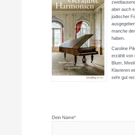
zweitausend
aber auch e
jüdischer F
ausgegeben 
manche den 
haben.
Caroline Pik
erzählt von
Blum, Mirei
Klavieren e
sehr gut re
Dein Name*