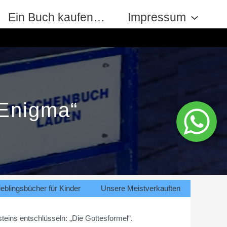
Ein Buch kaufen…
Impressum
 Enigma“
eblingsbücher für Kinder
Unsere Meistverkauften
teins entschlüsseln: „Die Gottesformel“.