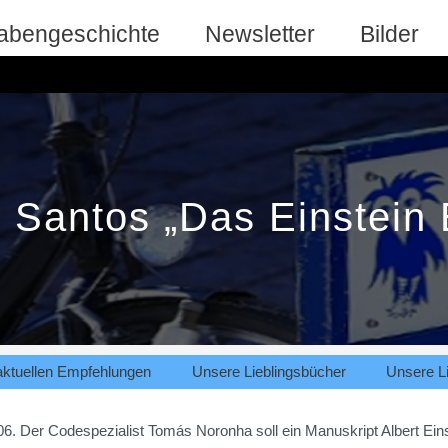
abengeschichte
Newsletter
Bilder
 Santos „Das Einstein
aktuellen Empfehlungen
Unsere Lieblingsbücher
Unsere Li
06. Der Codespezialist Tomás Noronha soll ein Manuskript Albert Eins