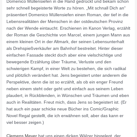
Domenico Müllensiefen in die Hand gedrückt und bekam schon
sehr schnell begeisterte Worte zu hören. „Mit schnall Dich an“
präsentiert Domenico Müllensiefen einen Roman, der tief in die
Lebensrealitäten der Menschen in der ostdeutschen Provinz
nach der Wende eintaucht. Erschienen im Kanon Verlag, erzählt
der Roman die Geschichte von Marcel, einem jungen Mann aus
einem kleinen Ort in der Altmark, der seinen Lebensunterhalt
als Drehspießverkäufer am Bahnhof bestreitet. Hinter dieser
einfachen Fassade steckt doch aber eine vielschichtige und
bewegende Erzählung über Träume, Verluste und den
schwierigen Kampf, in einer Welt zu bestehen, die sich radikal
und plötzlich verändert hat. Jens begeistert unter anderem die
Perspektive, denn die ist so erzählt, als ob ein enger Freund
neben einem steht oder geht und einfach aus seinem Leben
plaudert, in Rückblenden, in Wünschen und Träumen und eben
auch in Realitäten. Freut mich, dass Jens so begeistert ist. (Er
hat auch ein paar schicke neue Bücher ins Comic/Graphic
Novel Regal gestellt, die ich erwähnen soll, aber das kann er
viel besser zeigen.)
Clemens Meyer
hat uns einen dicken Wälzer hingelegt, der