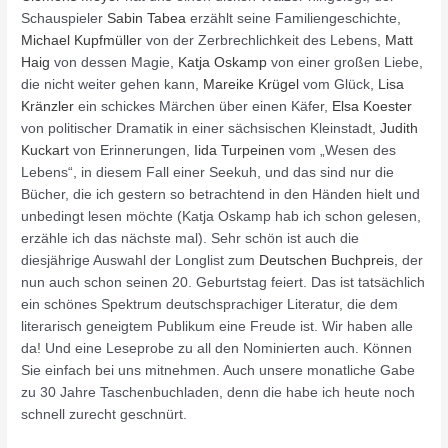
Schauspieler
Sabin Tabea
erzählt seine Familiengeschichte,
Michael Kupfmüller
von der Zerbrechlichkeit des Lebens,
Matt
Haig
von dessen Magie,
Katja Oskamp
von einer großen Liebe,
die nicht weiter gehen kann,
Mareike Krügel
vom Glück,
Lisa
Kränzler
ein schickes Märchen über einen Käfer,
Elsa Koester
von politischer Dramatik in einer sächsischen Kleinstadt,
Judith
Kuckart
von Erinnerungen,
Iida Turpeinen
vom „Wesen des
Lebens“, in diesem Fall einer Seekuh, und das sind nur die
Bücher, die ich gestern so betrachtend in den Händen hielt und
unbedingt lesen möchte (Katja Oskamp hab ich schon gelesen,
erzähle ich das nächste mal). Sehr schön ist auch die
diesjährige Auswahl der Longlist zum
Deutschen Buchpreis
, der
nun auch schon seinen 20. Geburtstag feiert. Das ist tatsächlich
ein schönes Spektrum deutschsprachiger Literatur, die dem
literarisch geneigtem Publikum eine Freude ist. Wir haben alle
da! Und eine Leseprobe zu all den Nominierten auch. Können
Sie einfach bei uns mitnehmen. Auch unsere monatliche Gabe
zu 30 Jahre Taschenbuchladen, denn die habe ich heute noch
schnell zurecht geschnürt.