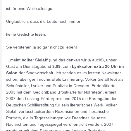
ist für eine Weile alles gut.
Unglaublich, dass die Leute noch immer
keine Gedichte lesen.
Sie verstehen ja so gar nicht zu leben!
…meint
Volker Sielaff
(und das denken wir ja auch!), unser
Gast am Dienstagabend
3.09.
zum
Lyriksalon extra 20 Uhr im
Salon
der Stadtwirtschaft. Ich schrieb es im letzten Newsletter
schon, aber gern nochmal als Erinnerung: Volker Sielaff lebt als
Schriftsteller, Lyriker und Publizist in Dresden. Er debütierte
2003 mit dem Gedichtband „Postkarte für Nofretete“, erhielt
2007 den Lessing-Förderpreis und 2015 die Ehrengabe der
Deutschen Schillerstiftung für sein literarisches Werk. Volker
Sielaff verfasst außerdem Rezensionen und literarische
Porträts, die in Tageszeitungen wie Dresdner Neueste
Nachrichten und Tagesspiegel veröffentlicht werden. 2007
wurde er mit dem Förderpreis zum Lessing-Preis des