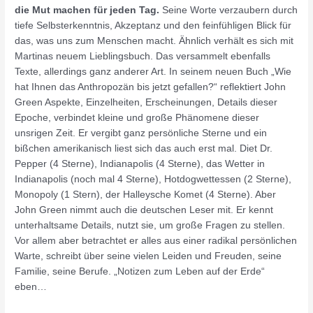
die Mut
machen für jeden Tag.
Seine Worte verzaubern durch
tiefe Selbsterkenntnis, Akzeptanz und den feinfühligen Blick für
das, was uns zum Menschen macht. Ähnlich verhält es sich mit
Martinas neuem Lieblingsbuch. Das versammelt ebenfalls
Texte, allerdings ganz anderer Art. In seinem neuen Buch „Wie
hat Ihnen das Anthropozän bis jetzt gefallen?“ reflektiert John
Green Aspekte, Einzelheiten, Erscheinungen, Details dieser
Epoche, verbindet kleine und große Phänomene dieser
unsrigen Zeit. Er vergibt ganz persönliche Sterne und ein
bißchen amerikanisch liest sich das auch erst mal. Diet Dr.
Pepper (4 Sterne), Indianapolis (4 Sterne), das Wetter in
Indianapolis (noch mal 4 Sterne), Hotdogwettessen (2 Sterne),
Monopoly (1 Stern), der Halleysche Komet (4 Sterne). Aber
John Green nimmt auch die deutschen Leser mit. Er kennt
unterhaltsame Details, nutzt sie, um große Fragen zu stellen.
Vor allem aber betrachtet er alles aus einer radikal persönlichen
Warte, schreibt über seine vielen Leiden und Freuden, seine
Familie, seine Berufe. „Notizen zum Leben auf der Erde“
eben…