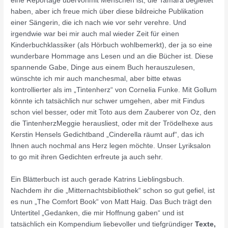
eine Reportage übervonmit Menschen ist, die Tamara begleitet
haben, aber ich freue mich über diese bildreiche Publikation
einer Sängerin, die ich nach wie vor sehr verehre. Und
irgendwie war bei mir auch mal wieder Zeit für einen
Kinderbuchklassiker (als Hörbuch wohlbemerkt), der ja so eine
wunderbare Hommage ans Lesen und an die Bücher ist. Diese
spannende Gabe, Dinge aus einem Buch herauszulesen,
wünschte ich mir auch manchesmal, aber bitte etwas
kontrollierter als im „Tintenherz“ von Cornelia Funke. Mit Gollum
könnte ich tatsächlich nur schwer umgehen, aber mit Findus
schon viel besser, oder mit Toto aus dem Zauberer von Oz, den
die TintenherzMeggie herausliest, oder mit der Trödelhexe aus
Kerstin Hensels Gedichtband „Cinderella räumt auf“, das ich
Ihnen auch nochmal ans Herz legen möchte. Unser Lyriksalon
to go mit ihren Gedichten erfreute ja auch sehr.
Ein Blätterbuch ist auch gerade Katrins Lieblingsbuch.
Nachdem ihr die „Mitternachtsbibliothek“ schon so gut gefiel, ist
es nun „The Comfort Book“ von Matt Haig. Das Buch trägt den
Untertitel „Gedanken, die mir Hoffnung gaben“ und ist
tatsächlich ein Kompendium liebevoller und tiefgründiger
Texte,