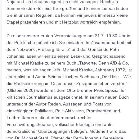
Naja und ich brauchs eigentlich nicht zu sagen: Reichlich
Sommerlektüre für Sie, Ihre großen und kleinen Lieben finden
Sie in unseren Regalen, da können wir jeweils immerzu kleine
Stapel präsentieren und mit Herzblut wortreich empfehlen.
Zu einer unserer ersten Veranstaltungen am 21.7. 19.30 Uhr in
der Petrikirche möchte ich Sie einladen. In Zusammenarbeit mit
dem Netzwerk „Freiberg für alle“ und der Gemeinde Petri
Johannis laden wir ein zu einem Lese- und Gesprächsabend
mit Michael Kraske zu seinem Buch „Tatworte. Denn AfD & Co,
meinen, was sie sagen.“ein. Michael Kraske, Jahrgang 1972, ist
Journalist und Autor. Sein politisches Sachbuch „Der Riss – Wie
die Radikalisierung im Osten unser Zusammenleben zerstört“
(Ullstein 2020) wurde mit dem Otto-Brenner-Preis Spezial für
kritischen Journalismus ausgezeichnet. In seinem neuen Buch
untersucht der Autor Reden, Aussagen und Posts von
einschlägigen Politikern, Polit-Aktivisten, Prominenten und
Trittbrettfahrern, die den Vormarsch rechter
Verschwörungstheorien, völkischer Ideologie und anti-
demokratischer Überzeugungen belegen. Moderiert wird das
von Dr. Michael Stahl, Pfarrer der Petri-Johannis Gemeinde.