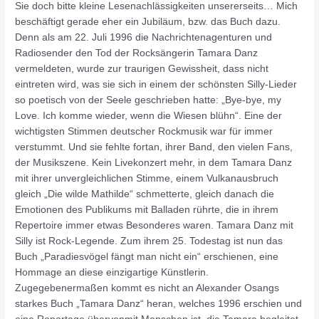
Sie doch bitte kleine Lesenachlässigkeiten unsererseits… Mich
beschäftigt gerade eher ein Jubiläum, bzw. das Buch dazu.
Denn als am 22. Juli 1996 die Nachrichtenagenturen und
Radiosender den Tod der Rocksängerin Tamara Danz
vermeldeten, wurde zur traurigen Gewissheit, dass nicht
eintreten wird, was sie sich in einem der schönsten Silly-Lieder
so poetisch von der Seele geschrieben hatte: „Bye-bye, my
Love. Ich komme wieder, wenn die Wiesen blühn“. Eine der
wichtigsten Stimmen deutscher Rockmusik war für immer
verstummt. Und sie fehlte fortan, ihrer Band, den vielen Fans,
der Musikszene. Kein Livekonzert mehr, in dem Tamara Danz
mit ihrer unvergleichlichen Stimme, einem Vulkanausbruch
gleich „Die wilde Mathilde“ schmetterte, gleich danach die
Emotionen des Publikums mit Balladen rührte, die in ihrem
Repertoire immer etwas Besonderes waren. Tamara Danz mit
Silly ist Rock-Legende. Zum ihrem 25. Todestag ist nun das
Buch „Paradiesvögel fängt man nicht ein“ erschienen, eine
Hommage an diese einzigartige Künstlerin.
Zugegebenermaßen kommt es nicht an Alexander Osangs
starkes Buch „Tamara Danz“ heran, welches 1996 erschien und