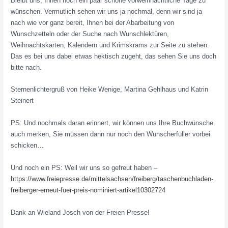
Bleibt uns, Ihnen noch ein paar schöne vorweihnachtliche Tage zu
wünschen. Vermutlich sehen wir uns ja nochmal, denn wir sind ja
nach wie vor ganz bereit, Ihnen bei der Abarbeitung von
Wunschzetteln oder der Suche nach Wunschlektüren,
Weihnachtskarten, Kalendern und Krimskrams zur Seite zu stehen.
Das es bei uns dabei etwas hektisch zugeht, das sehen Sie uns doch
bitte nach.
Sternenlichtergruß von Heike Wenige, Martina Gehlhaus und Katrin
Steinert
PS: Und nochmals daran erinnert, wir können uns Ihre Buchwünsche
auch merken, Sie müssen dann nur noch den Wunscherfüller vorbei
schicken…
Und noch ein PS: Weil wir uns so gefreut haben –
https://www.freiepresse.de/mittelsachsen/freiberg/taschenbuchladen-
freiberger-erneut-fuer-preis-nominiert-artikel10302724
Dank an Wieland Josch von der Freien Presse!