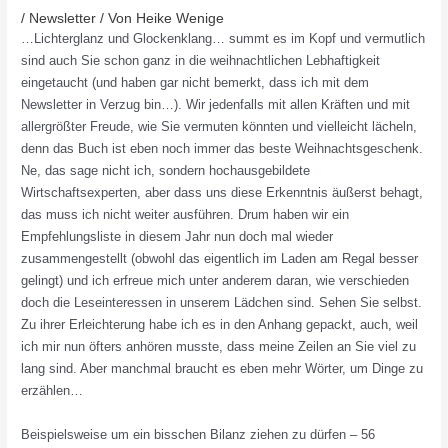
/
Newsletter
/ Von
Heike Wenige
…Lichterglanz und Glockenklang… summt es im Kopf und vermutlich
sind auch Sie schon ganz in die weihnachtlichen Lebhaftigkeit
eingetaucht (und haben gar nicht bemerkt, dass ich mit dem
Newsletter in Verzug bin…). Wir jedenfalls mit allen Kräften und mit
allergrößter Freude, wie Sie vermuten könnten und vielleicht lächeln,
denn das Buch ist eben noch immer das beste Weihnachtsgeschenk.
Ne, das sage nicht ich, sondern hochausgebildete
Wirtschaftsexperten, aber dass uns diese Erkenntnis äußerst behagt,
das muss ich nicht weiter ausführen. Drum haben wir ein
Empfehlungsliste in diesem Jahr nun doch mal wieder
zusammengestellt (obwohl das eigentlich im Laden am Regal besser
gelingt) und ich erfreue mich unter anderem daran, wie verschieden
doch die Leseinteressen in unserem Lädchen sind. Sehen Sie selbst.
Zu ihrer Erleichterung habe ich es in den Anhang gepackt, auch, weil
ich mir nun öfters anhören musste, dass meine Zeilen an Sie viel zu
lang sind. Aber manchmal braucht es eben mehr Wörter, um Dinge zu
erzählen…
Beispielsweise um ein bisschen Bilanz ziehen zu dürfen – 56