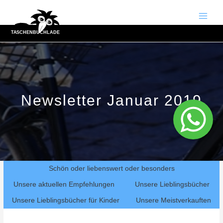
Zum
Inhalt
Main
springen
Men
Newsletter Januar 2019
Schön oder liebenswert oder besonders
Unsere aktuellen Empfehlungen
Unsere Lieblingsbücher
Unsere Lieblingsbücher für Kinder
Unsere Meistverkauften