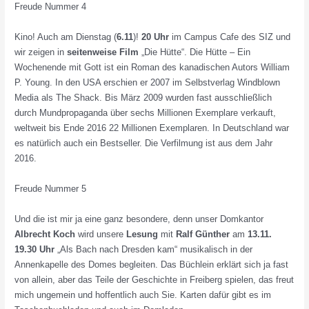
Freude Nummer 4
Kino! Auch am Dienstag (
6.11
)!
20 Uhr
im Campus Cafe des SIZ und
wir zeigen in
seitenweise
Film
„Die Hütte“. Die Hütte – Ein
Wochenende mit Gott ist ein Roman des kanadischen Autors William
P. Young. In den USA erschien er 2007 im Selbstverlag Windblown
Media als The Shack. Bis März 2009 wurden fast ausschließlich
durch Mundpropaganda über sechs Millionen Exemplare verkauft,
weltweit bis Ende 2016 22 Millionen Exemplaren. In Deutschland war
es natürlich auch ein Bestseller. Die Verfilmung ist aus dem Jahr
2016.
Freude Nummer 5
Und die ist mir ja eine ganz besondere, denn unser Domkantor
Albrecht Koch
wird unsere
Lesung
mit
Ralf Günther
am
13.11.
19.30 Uhr
„Als Bach nach Dresden kam“ musikalisch in der
Annenkapelle des Domes begleiten. Das Büchlein erklärt sich ja fast
von allein, aber das Teile der Geschichte in Freiberg spielen, das freut
mich ungemein und hoffentlich auch Sie. Karten dafür gibt es im