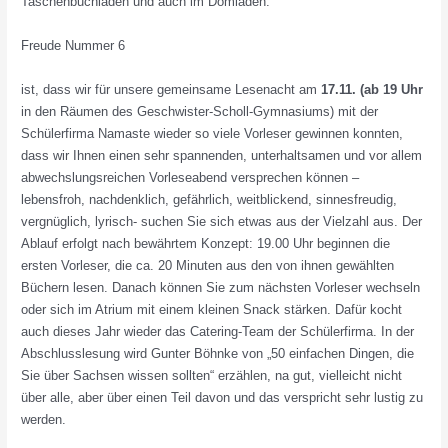
Taschenbuchladen und auch im Domladen.
Freude Nummer 6
ist, dass wir für unsere gemeinsame Lesenacht am
17.11. (ab 19
Uhr
in den Räumen des Geschwister-Scholl-Gymnasiums) mit der
Schülerfirma Namaste wieder so viele Vorleser gewinnen konnten,
dass wir Ihnen einen sehr spannenden, unterhaltsamen und vor allem
abwechslungsreichen Vorleseabend versprechen können –
lebensfroh, nachdenklich, gefährlich, weitblickend, sinnesfreudig,
vergnüglich, lyrisch- suchen Sie sich etwas aus der Vielzahl aus. Der
Ablauf erfolgt nach bewährtem Konzept: 19.00 Uhr beginnen die
ersten Vorleser, die ca. 20 Minuten aus den von ihnen gewählten
Büchern lesen. Danach können Sie zum nächsten Vorleser wechseln
oder sich im Atrium mit einem kleinen Snack stärken. Dafür kocht
auch dieses Jahr wieder das Catering-Team der Schülerfirma. In der
Abschlusslesung wird Gunter Böhnke von „50 einfachen Dingen, die
Sie über Sachsen wissen sollten“ erzählen, na gut, vielleicht nicht
über alle, aber über einen Teil davon und das verspricht sehr lustig zu
werden.