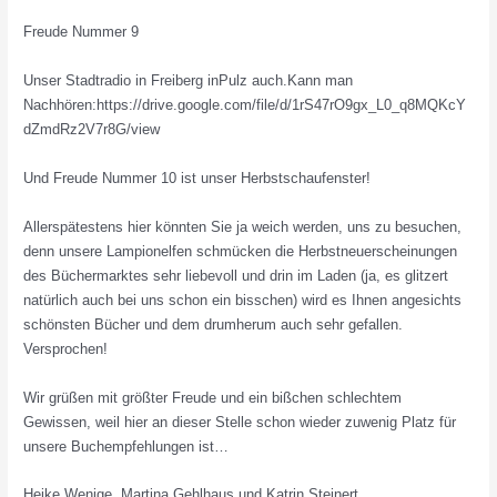
Freude Nummer 9
Unser Stadtradio in Freiberg inPulz auch.Kann man
Nachhören:https://drive.google.com/file/d/1rS47rO9gx_L0_q8MQKcY
dZmdRz2V7r8G/view
Und Freude Nummer 10 ist unser Herbstschaufenster!
Allerspätestens hier könnten Sie ja weich werden, uns zu besuchen,
denn unsere Lampionelfen schmücken die Herbstneuerscheinungen
des Büchermarktes sehr liebevoll und drin im Laden (ja, es glitzert
natürlich auch bei uns schon ein bisschen) wird es Ihnen angesichts
schönsten Bücher und dem drumherum auch sehr gefallen.
Versprochen!
Wir grüßen mit größter Freude und ein bißchen schlechtem
Gewissen, weil hier an dieser Stelle schon wieder zuwenig Platz für
unsere Buchempfehlungen ist…
Heike Wenige, Martina Gehlhaus und Katrin Steinert