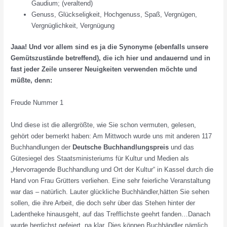
Gaudium; (veraltend)
Genuss, Glückseligkeit, Hochgenuss, Spaß, Vergnügen,
Vergnüglichkeit, Vergnügung
Jaaa! Und vor allem sind es ja die Synonyme (ebenfalls unsere
Gemütszustände betreffend), die ich hier und andauernd und in
fast jeder Zeile unserer Neuigkeiten verwenden möchte und
müßte, denn:
Freude Nummer 1
Und diese ist die allergrößte, wie Sie schon vermuten, gelesen,
gehört oder bemerkt haben: Am Mittwoch wurde uns mit anderen 117
Buchhandlungen der
Deutsche Buchhandlungspreis
und das
Gütesiegel des Staatsministeriums für Kultur und Medien als
„Hervorragende Buchhandlung und Ort der Kultur“ in Kassel durch die
Hand von Frau Grütters verliehen. Eine sehr feierliche Veranstaltung
war das – natürlich. Lauter glückliche Buchhändler,hätten Sie sehen
sollen, die ihre Arbeit, die doch sehr über das Stehen hinter der
Ladentheke hinausgeht, auf das Trefflichste geehrt fanden…Danach
wurde herrlichst gefeiert, na klar. Dies können Buchhändler nämlich