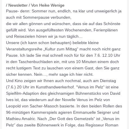
/
Newsletter
/ Von
Heike Wenige
Pause- denn: Sommer nun, endlich, na klar und unweigerlich ja
auch mit Sommerpause verbunden,
die wir allen gönnen und wünschen, dass sie auf das Schönste
gefüllt wird. Von ausgefülltesten Wochenenden, Ferienplänen
und Reisezielen hören wir ja nun täglich…
Unsere (ich kann schon behaupten) beliebte kleine
Veranstaltungsreihe „Kultur zum Mittag“ macht noch nicht ganz
Pause. Ich lade Sie mal schnell noch für für den 7.6. 12.10 Uhr
in den Taschenbuchladen ein, mit uns 10 Minuten einem doch
recht lustigem Text zu lauschen von einem Gast, den Sie ganz
sicher kennen. Nein…, mehr sage ich hier nicht.
Und Kino zeigen wir Ihnen auch nochmal, auch am Dienstag
(7.6.) 20 Uhr im Kunsthandwerkerhof. “Venus im Pelz“ ist eine
Spielfilm-Adaption des gleichnamigen Bühnenstücks von David
Ives ist, das wiederum auf der Novelle Venus im Pelz von
Leopold von Sacher-Masoch basierte. In den beiden Rollen des
96-minütigen Kammerspiels agieren Emmanuelle Seigner und
Mathieu Amalric. Nach „Der Gott des Gemetzels“ ist „Venus im
Pelz“ das zweite Bühnenwerk in Folge, das Regisseur Roman