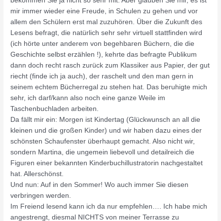
bekommen Sie ja nicht so sehr mit. Aber glauben Sie mir, es ist
mir immer wieder eine Freude, in Schulen zu gehen und vor
allem den Schülern erst mal zuzuhören. Über die Zukunft des
Lesens befragt, die natürlich sehr sehr virtuell stattfinden wird
(ich hörte unter anderem von begehbaren Büchern, die die
Geschichte selbst erzählen !), kehrte das befragte Publikum
dann doch recht rasch zurück zum Klassiker aus Papier, der gut
riecht (finde ich ja auch), der raschelt und den man gern in
seinem echtem Bücherregal zu stehen hat. Das beruhigte mich
sehr, ich darf/kann also noch eine ganze Weile im
Taschenbuchladen arbeiten.
Da fällt mir ein: Morgen ist Kindertag (Glückwunsch an all die
kleinen und die großen Kinder) und wir haben dazu eines der
schönsten Schaufenster überhaupt gemacht. Also nicht wir,
sondern Martina, die ungemein liebevoll und detailreich die
Figuren einer bekannten Kinderbuchillustratorin nachgestaltet
hat. Allerschönst.
Und nun: Auf in den Sommer! Wo auch immer Sie diesen
verbringen werden.
Im Freiend lesend kann ich da nur empfehlen…. Ich habe mich
angestrengt, diesmal NICHTS von meiner Terrasse zu