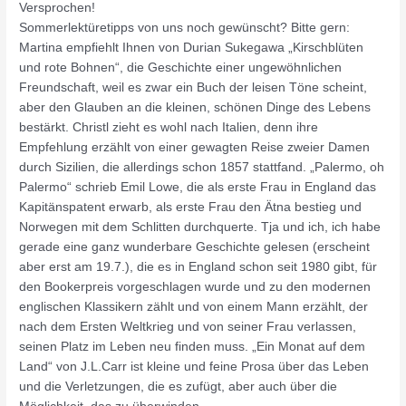
Versprochen!
Sommerlektüretipps von uns noch gewünscht? Bitte gern:
Martina empfiehlt Ihnen von Durian Sukegawa „Kirschblüten
und rote Bohnen“, die Geschichte einer ungewöhnlichen
Freundschaft, weil es zwar ein Buch der leisen Töne scheint,
aber den Glauben an die kleinen, schönen Dinge des Lebens
bestärkt. Christl zieht es wohl nach Italien, denn ihre
Empfehlung erzählt von einer gewagten Reise zweier Damen
durch Sizilien, die allerdings schon 1857 stattfand. „Palermo, oh
Palermo“ schrieb Emil Lowe, die als erste Frau in England das
Kapitänspatent erwarb, als erste Frau den Ätna bestieg und
Norwegen mit dem Schlitten durchquerte. Tja und ich, ich habe
gerade eine ganz wunderbare Geschichte gelesen (erscheint
aber erst am 19.7.), die es in England schon seit 1980 gibt, für
den Bookerpreis vorgeschlagen wurde und zu den modernen
englischen Klassikern zählt und von einem Mann erzählt, der
nach dem Ersten Weltkrieg und von seiner Frau verlassen,
seinen Platz im Leben neu finden muss. „Ein Monat auf dem
Land“ von J.L.Carr ist kleine und feine Prosa über das Leben
und die Verletzungen, die es zufügt, aber auch über die