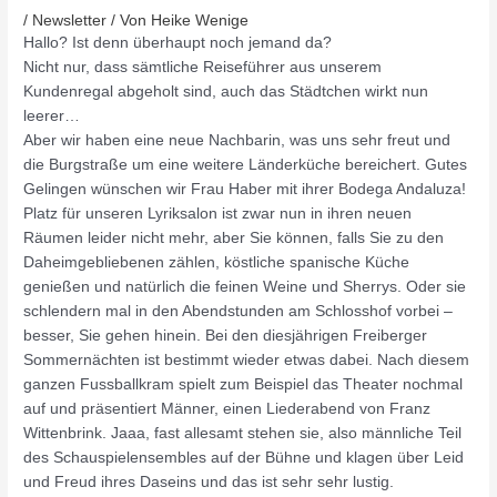
/
Newsletter
/ Von
Heike Wenige
Hallo? Ist denn überhaupt noch jemand da?
Nicht nur, dass sämtliche Reiseführer aus unserem
Kundenregal abgeholt sind, auch das Städtchen wirkt nun
leerer…
Aber wir haben eine neue Nachbarin, was uns sehr freut und
die Burgstraße um eine weitere Länderküche bereichert. Gutes
Gelingen wünschen wir Frau Haber mit ihrer Bodega Andaluza!
Platz für unseren Lyriksalon ist zwar nun in ihren neuen
Räumen leider nicht mehr, aber Sie können, falls Sie zu den
Daheimgebliebenen zählen, köstliche spanische Küche
genießen und natürlich die feinen Weine und Sherrys. Oder sie
schlendern mal in den Abendstunden am Schlosshof vorbei –
besser, Sie gehen hinein. Bei den diesjährigen Freiberger
Sommernächten ist bestimmt wieder etwas dabei. Nach diesem
ganzen Fussballkram spielt zum Beispiel das Theater nochmal
auf und präsentiert Männer, einen Liederabend von Franz
Wittenbrink. Jaaa, fast allesamt stehen sie, also männliche Teil
des Schauspielensembles auf der Bühne und klagen über Leid
und Freud ihres Daseins und das ist sehr sehr lustig.