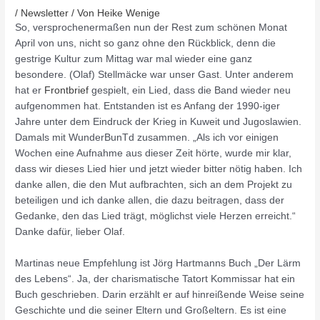
/
Newsletter
/ Von
Heike Wenige
So, versprochenermaßen nun der Rest zum schönen Monat
April von uns, nicht so ganz ohne den Rückblick, denn die
gestrige Kultur zum Mittag war mal wieder eine ganz
besondere. (Olaf) Stellmäcke war unser Gast. Unter anderem
hat er
Frontbrief
gespielt, ein Lied, dass die Band wieder neu
aufgenommen hat. Entstanden ist es Anfang der 1990-iger
Jahre unter dem Eindruck der Krieg in Kuweit und Jugoslawien.
Damals mit WunderBunTd zusammen. „Als ich vor einigen
Wochen eine Aufnahme aus dieser Zeit hörte, wurde mir klar,
dass wir dieses Lied hier und jetzt wieder bitter nötig haben. Ich
danke allen, die den Mut aufbrachten, sich an dem Projekt zu
beteiligen und ich danke allen, die dazu beitragen, dass der
Gedanke, den das Lied trägt, möglichst viele Herzen erreicht.“
Danke dafür, lieber Olaf.
Martinas neue Empfehlung ist Jörg Hartmanns Buch „Der Lärm
des Lebens“. Ja, der charismatische Tatort Kommissar hat ein
Buch geschrieben. Darin erzählt er auf hinreißende Weise seine
Geschichte und die seiner Eltern und Großeltern. Es ist eine