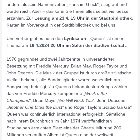
anders als sein Namensvetter „Hans im Glück“, stieg auf und
wurde reich. Aber – das kann Sie Ihnen alles selbst viel besser
erzählen. Zur
Lesung am 23.4. 19 Uhr in der Stadtbibliothek
.
Karten im Vorverkauf in der Stadtbibliothek und bei uns
Und vorher gibt es noch den
Lyriksalon
. „Queen“ ist unser
Thema am
16.4.2024 20 Uhr im Salon der Stadtwirtschaft
.
1970 gegründet und zwei Jahrzehnte in unveränderter
Besetzung mit Freddie Mercury, Brian May, Roger Taylor und
John Deacon. Die Musik der Gruppe ist durch große stilistische
Vielfalt bekannt, alle Bandmitglieder waren wesentlich am
Songwriting beteiligt. Zu Queens bekanntesten Songs zählen
das von Freddie Mercury komponierte „
We Are the
Champions“
, Brian Mays „
We Will Rock You“
, John Deacons
„
Another One Bites the Dust“
und Roger Taylors „
Radio Ga
Ga“
.
Queen war kontinuierlich international erfolgreich. Sämtliche
nach ihrem Durchbruch im Jahr 1974 veröffentlichten
Studioalben erreichten Platz eins der Charts. Mit rund 200
Millionen verkauften Alben ist Queen eine der weltweit