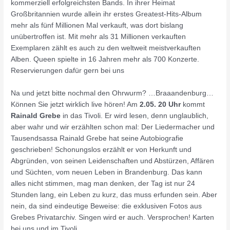
kommerziell erfolgreichsten Bands. In ihrer Heimat
Großbritannien wurde allein ihr erstes Greatest-Hits-Album
mehr als fünf Millionen Mal verkauft, was dort bislang
unübertroffen ist. Mit mehr als 31 Millionen verkauften
Exemplaren zählt es auch zu den weltweit meistverkauften
Alben. Queen spielte in 16 Jahren mehr als 700 Konzerte.
Reservierungen dafür gern bei uns
Na und jetzt bitte nochmal den Ohrwurm? …Braaandenburg…
Können Sie jetzt wirklich live hören! Am
2.05. 20 Uhr
kommt
Rainald Grebe
in das Tivoli. Er wird lesen, denn unglaublich,
aber wahr und wir erzählten schon mal: Der Liedermacher und
Tausendsassa Rainald Grebe hat seine Autobiografie
geschrieben! Schonungslos erzählt er von Herkunft und
Abgründen, von seinen Leidenschaften und Abstürzen, Affären
und Süchten, vom neuen Leben in Brandenburg. Das kann
alles nicht stimmen, mag man denken, der Tag ist nur 24
Stunden lang, ein Leben zu kurz, das muss erfunden sein. Aber
nein, da sind eindeutige Beweise: die exklusiven Fotos aus
Grebes Privatarchiv. Singen wird er auch. Versprochen! Karten
bei uns und im Tivoli