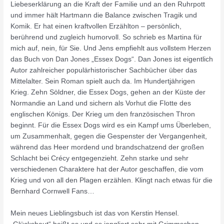
Liebeserklärung an die Kraft der Familie und an den Ruhrpott
und immer hält Hartmann die Balance zwischen Tragik und
Komik. Er hat einen kraftvollen Erzählton – persönlich,
berührend und zugleich humorvoll. So schrieb es Martina für
mich auf, nein, für Sie. Und Jens empfiehlt aus vollstem Herzen
das Buch von Dan Jones „Essex Dogs“. Dan Jones ist eigentlich
Autor zahlreicher populärhistorischer Sachbücher über das
Mittelalter. Sein Roman spielt auch da. Im Hundertjährigen
Krieg. Zehn Söldner, die Essex Dogs, gehen an der Küste der
Normandie an Land und sichern als Vorhut die Flotte des
englischen Königs. Der Krieg um den französischen Thron
beginnt. Für die Essex Dogs wird es ein Kampf ums Überleben,
um Zusammenhalt, gegen die Gespenster der Vergangenheit,
während das Heer mordend und brandschatzend der großen
Schlacht bei Crécy entgegenzieht. Zehn starke und sehr
verschiedenen Charaktere hat der Autor geschaffen, die vom
Krieg und von all den Plagen erzählen. Klingt nach etwas für die
Bernhard Cornwell Fans…
Mein neues Lieblingsbuch ist das von Kerstin Hensel.