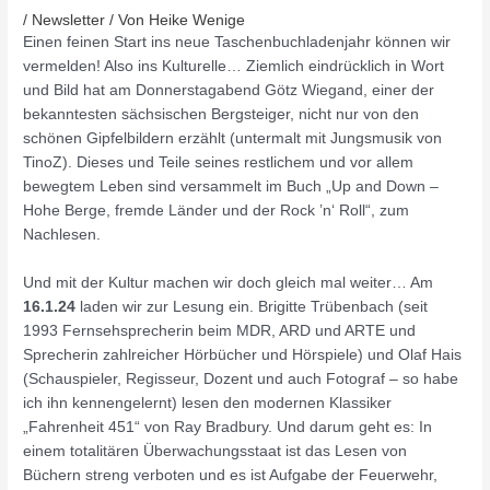
/
Newsletter
/ Von
Heike Wenige
Einen feinen Start ins neue Taschenbuchladenjahr können wir
vermelden! Also ins Kulturelle… Ziemlich eindrücklich in Wort
und Bild hat am Donnerstagabend Götz Wiegand, einer der
bekanntesten sächsischen Bergsteiger, nicht nur von den
schönen Gipfelbildern erzählt (untermalt mit Jungsmusik von
TinoZ). Dieses und Teile seines restlichem und vor allem
bewegtem Leben sind versammelt im Buch „Up and Down –
Hohe Berge, fremde Länder und der Rock ’n‘ Roll“, zum
Nachlesen.
Und mit der Kultur machen wir doch gleich mal weiter… Am
16.1.24
laden wir zur Lesung ein. Brigitte Trübenbach (seit
1993 Fernsehsprecherin beim MDR, ARD und ARTE und
Sprecherin zahlreicher Hörbücher und Hörspiele) und Olaf Hais
(Schauspieler, Regisseur, Dozent und auch Fotograf – so habe
ich ihn kennengelernt) lesen den modernen Klassiker
„Fahrenheit 451“ von Ray Bradbury. Und darum geht es: In
einem totalitären Überwachungsstaat ist das Lesen von
Büchern streng verboten und es ist Aufgabe der Feuerwehr,