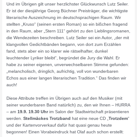
Und im Übrigen gilt unser herzlichster Glückwunsch Lutz Seiler.
Er ist der diesjährige Georg Büchner Preisträger, die wichtigste
literarische Auszeichnung im deutschsprachigen Raum. Wir
stellten „Kruso“ (seinen ersten Roman) so ein bißchen fragend
in den Raum, aber „Stern 111“ gehört zu den Lieblingsromanen,
die Wendezeiten beschreiben. Lutz Seiler sei ein Autor, „der mit
klangvollen Gedichtbänden begann, von dort zum Erzählen
fand, stets aber ein so klarer wie rätselhafter, dunkel
leuchtender Lyriker bleibt“, begründet die Jury die Wahl. Er
habe zu seiner eigenen, unverwechselbaren Stimme gefunden:
„melancholisch, dringlich, aufrichtig, voll von wunderbaren
Echos aus einer langen literarischen Tradition.“ Das finden wir
auch!
Diese Attribute treffen im Übrigen auch auf den Musiker (mit
seiner wunderbaren Band natürlich) zu, den wir Ihnen – HURRA
– am
19.9. 19.30 Uhr
im Salon der Stadtwirtschaft präsentieren
werden.
Stellmäcke
s
Trotzband
hat eine neue CD „
Trotzdem
“
und der Kartenvorverkauf dafür hat quasi genau heute
begonnen! Einen Vorabeindruck hat Olaf auch schon erstellt: