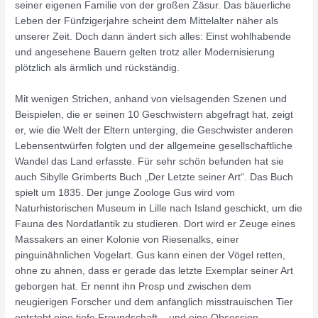
seiner eigenen Familie von der großen Zäsur. Das bäuerliche
Leben der Fünfzigerjahre scheint dem Mittelalter näher als
unserer Zeit. Doch dann ändert sich alles: Einst wohlhabende
und angesehene Bauern gelten trotz aller Modernisierung
plötzlich als ärmlich und rückständig.
Mit wenigen Strichen, anhand von vielsagenden Szenen und
Beispielen, die er seinen 10 Geschwistern abgefragt hat, zeigt
er, wie die Welt der Eltern unterging, die Geschwister anderen
Lebensentwürfen folgten und der allgemeine gesellschaftliche
Wandel das Land erfasste. Für sehr schön befunden hat sie
auch Sibylle Grimberts Buch „Der Letzte seiner Art“. Das Buch
spielt um 1835. Der junge Zoologe Gus wird vom
Naturhistorischen Museum in Lille nach Island geschickt, um die
Fauna des Nordatlantik zu studieren. Dort wird er Zeuge eines
Massakers an einer Kolonie von Riesenalks, einer
pinguinähnlichen Vogelart. Gus kann einen der Vögel retten,
ohne zu ahnen, dass er gerade das letzte Exemplar seiner Art
geborgen hat. Er nennt ihn Prosp und zwischen dem
neugierigen Forscher und dem anfänglich misstrauischen Tier
entsteht eine tiefe Freundschaft – und eine Obsession.