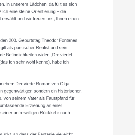
en, in unserem Lädchen, da füllt es sich
lich eine kleine Orientierung – die
 erwählt und wir freuen uns, Ihnen einen
ch den 200. Geburtstag Theodor Fontanes
ilt als poetischer Realist und sein
e Befindlichkeiten wider. „Dreiviertel
(das ich sehr wohl kenne), habe ich
hrieben: Der vierte Roman von Olga
ein gegenwärtiger, sondern ein historischer,
, von seinem Vater als Faustpfand für
e umfassende Erziehung an einer
seiner unfreiwilligen Rückkehr nach
ckt, so dass der Fantasie vielleicht