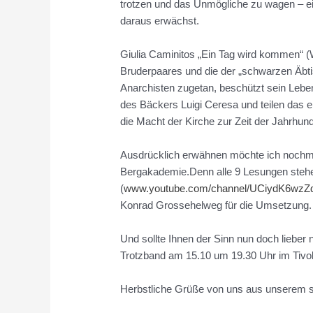
trotzen und das Unmögliche zu wagen – ein
daraus erwächst.
Giulia Caminitos „Ein Tag wird kommen“ (
Bruderpaares und die der „schwarzen Äbtis
Anarchisten zugetan, beschützt sein Leben
des Bäckers Luigi Ceresa und teilen das
die Macht der Kirche zur Zeit der Jahrhunder
Ausdrücklich erwähnen möchte ich nochma
Bergakademie.Denn alle 9 Lesungen stehen
(
www.youtube.com/channel/UCiydK6wzZ
Konrad Grossehelweg für die Umsetzung.
Und sollte Ihnen der Sinn nun doch lieber
Trotzband am 15.10 um 19.30 Uhr im Tivoli
Herbstliche Grüße von uns aus unserem