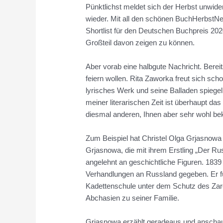
Pünktlichst meldet sich der Herbst unwider
wieder. Mit all den schönen BuchHerbstNeuig
Shortlist für den Deutschen Buchpreis 202
Großteil davon zeigen zu können.
Aber vorab eine halbgute Nachricht. Berei
feiern wollen. Rita Zaworka freut sich sch
lyrisches Werk und seine Balladen spiegeln 
meiner literarischen Zeit ist überhaupt da
diesmal anderen, Ihnen aber sehr wohl b
Zum Beispiel hat Christel Olga Grjasnowa
Grjasnowa, die mit ihrem Erstling „Der Russe
angelehnt an geschichtliche Figuren. 183
Verhandlungen an Russland gegeben. Er fü
Kadettenschule unter dem Schutz des Zaren
Abchasien zu seiner Familie.
Grjasnowa erzählt geradeaus und anschauli