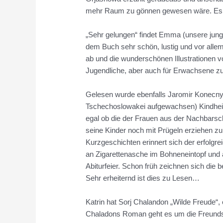
mehr Raum zu gönnen gewesen wäre. Es ist 
„Sehr gelungen“ findet Emma (unsere jung
dem Buch sehr schön, lustig und vor alle
ab und die wunderschönen Illustrationen 
Jugendliche, aber auch für Erwachsene 
Gelesen wurde ebenfalls Jaromir Konecnys 
Tschechoslowakei aufgewachsen) Kindheit pr
egal ob die der Frauen aus der Nachbarsch
seine Kinder noch mit Prügeln erziehen zu
Kurzgeschichten erinnert sich der erfolg
an Zigarettenasche im Bohneneintopf und 
Abiturfeier. Schon früh zeichnen sich die
Sehr erheiternd ist dies zu Lesen…
Katrin hat Sorj Chalandon „Wilde Freude“,
Chaladons Roman geht es um die Freundsc