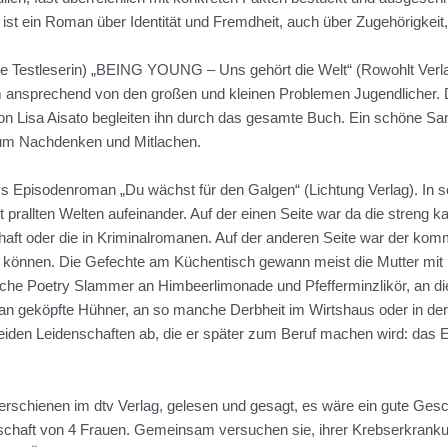
ein Roman über Identität und Fremdheit, auch über Zugehörigkeit, u
e Testleserin) „BEING YOUNG – Uns gehört die Welt“ (Rowohlt Verlag)
m ansprechend von den großen und kleinen Problemen Jugendlicher. D
von Lisa Aisato begleiten ihn durch das gesamte Buch. Ein schöne S
zum Nachdenken und Mitlachen.
Episodenroman „Du wächst für den Galgen“ (Lichtung Verlag). In seine
allten Welten aufeinander. Auf der einen Seite war da die streng kat
aft oder die in Kriminalromanen. Auf der anderen Seite war der kommu
 können. Die Gefechte am Küchentisch gewann meist die Mutter mit i
reiche Poetry Slammer an Himbeerlimonade und Pfefferminzlikör, an d
an geköpfte Hühner, an so manche Derbheit im Wirtshaus oder in der
 beiden Leidenschaften ab, die er später zum Beruf machen wird: das
 erschienen im dtv Verlag, gelesen und gesagt, es wäre ein gute Ges
haft von 4 Frauen. Gemeinsam versuchen sie, ihrer Krebserkranku