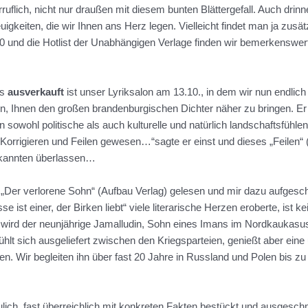
ruflich, nicht nur draußen mit diesem bunten Blättergefall. Auch drinn
keiten, die wir Ihnen ans Herz legen. Vielleicht findet man ja zusätz
0 und die Hotlist der Unabhängigen Verlage finden wir bemerkenswert
ts
ausverkauft
ist unser Lyriksalon am 13.10., in dem wir nun endli
on, Ihnen den großen brandenburgischen Dichter näher zu bringen. Er g
sowohl politische als auch kulturelle und natürlich landschaftsfühlend
s Korrigieren und Feilen gewesen…“sagte er einst und dieses „Feilen“ 
ekannten überlassen…
 „Der verlorene Sohn“ (Aufbau Verlag) gelesen und mir dazu aufgesc
 ist einer, der Birken liebt“ viele literarische Herzen eroberte, ist k
9 wird der neunjährige Jamalludin, Sohn eines Imans im Nordkaukasus
hlt sich ausgeliefert zwischen den Kriegsparteien, genießt aber ein
. Wir begleiten ihn über fast 20 Jahre in Russland und Polen bis zu 
ch, fast überreichlich mit konkreten Fakten bestückt und ausgeschmü