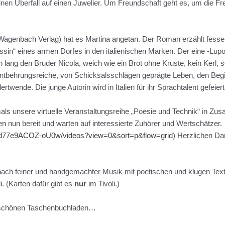
en Überfall auf einen Juwelier. Um Freundschaft geht es, um die Fr
Wagenbach Verlag) hat es Martina angetan. Der Roman erzählt fesse
sin“ eines armen Dorfes in den italienischen Marken. Der eine -Lupo-
 lang den Bruder Nicola, weich wie ein Brot ohne Kruste, kein Kerl,
 entbehrungsreiche, von Schicksalsschlägen geprägte Leben, den Be
twende. Die junge Autorin wird in Italien für ihr Sprachtalent gefeiert,
ls unsere virtuelle Veranstaltungsreihe „Poesie und Technik“ in Z
 nun bereit und warten auf interessierte Zuhörer und Wertschätzer.
d77e9ACOZ-oU0w/videos?view=0&sort=p&flow=grid
) Herzlichen D
 nach feiner und handgemachter Musik mit poetischen und klugen Text
. (Karten dafür gibt es
nur
im Tivoli.)
 schönen Taschenbuchladen…