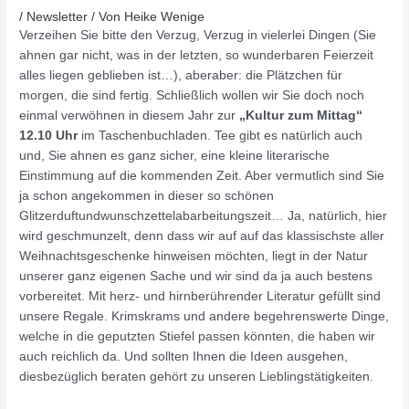
/
Newsletter
/ Von
Heike Wenige
Verzeihen Sie bitte den Verzug, Verzug in vielerlei Dingen (Sie
ahnen gar nicht, was in der letzten, so wunderbaren Feierzeit
alles liegen geblieben ist…), aberaber: die Plätzchen für
morgen, die sind fertig. Schließlich wollen wir Sie doch noch
einmal verwöhnen in diesem Jahr zur
„Kultur zum Mittag“
12.10 Uhr
im Taschenbuchladen. Tee gibt es natürlich auch
und, Sie ahnen es ganz sicher, eine kleine literarische
Einstimmung auf die kommenden Zeit. Aber vermutlich sind Sie
ja schon angekommen in dieser so schönen
Glitzerduftundwunschzettelabarbeitungszeit… Ja, natürlich, hier
wird geschmunzelt, denn dass wir auf auf das klassischste aller
Weihnachtsgeschenke hinweisen möchten, liegt in der Natur
unserer ganz eigenen Sache und wir sind da ja auch bestens
vorbereitet. Mit herz- und hirnberührender Literatur gefüllt sind
unsere Regale. Krimskrams und andere begehrenswerte Dinge,
welche in die geputzten Stiefel passen könnten, die haben wir
auch reichlich da. Und sollten Ihnen die Ideen ausgehen,
diesbezüglich beraten gehört zu unseren Lieblingstätigkeiten.