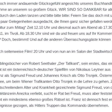
 noch immer andauernde Glücksgefühl angesichts unseres Buchhandlu
ilnahme an unserem so großem Glück. WIR SIND SO DANKBAR für all
ch den Laden tanzen und bitte bitte bitte: Feiern Sie das doch mit 
 paar Gelegenheiten ausgedacht, die Ihnen ganz sicher gefallen wer
ultur zum Mittag“ Zeit 12.10 Uhr und diesmal auch am Abend ab 17.30
. im Tivoli. Ab 18.30 Uhr sind wir da und freuen uns auf Ihr Komme
Doch, bestimmt! Und auf die anderen Überraschungsgäste können Sie
ch seitenweise Film! 20 Uhr und von nun an im Salon der Stadtwirtsch
eblingsbücher von Robert Seethaler „Der Tafikant“, sein erstes, das 
nt ist ein österreichisch-deutscher Spielfilm von Nikolaus Leytner au
 als Sigmund Freud und Johannes Krisch als Otto Trsnjek. Österrei
see, um beim Wiener Trafikanten Otto Trsnjek in die Lehre zu gehen
rtschreitendem Alter und Krankheit gezeichnete Sigmund Freud, von de
etétänzerin Anezka verliebt, sucht er Rat bei Freud, muss aber fests
t ein mindestens ebenso großes Rätsel ist. Franz ist dennoch fest 
 Ereignisse gezogen, als Hitlers Truppen das Kommando übernehmen.