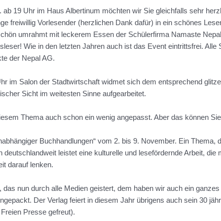
 ab 19 Uhr im Haus Albertinum möchten wir Sie gleichfalls sehr herzl
e freiwillig Vorlesender (herzlichen Dank dafür) in ein schönes Les
 schön umrahmt mit leckerem Essen der Schülerfirma Namaste Nepal.
leser! Wie in den letzten Jahren auch ist das Event eintrittsfrei. A
kte der Nepal AG.
hr im Salon der Stadtwirtschaft widmet sich dem entsprechend glit
scher Sicht im weitesten Sinne aufgearbeitet.
iesem Thema auch schon ein wenig angepasst. Aber das können Sie 
 unabhängiger Buchhandlungen“ vom 2. bis 9. November. Ein Thema, 
eutschlandweit leistet eine kulturelle und lesefördernde Arbeit, di
t darauf lenken.
as nun durch alle Medien geistert, dem haben wir auch ein ganzes F
ngepackt. Der Verlag feiert in diesem Jahr übrigens auch sein 30 jäh
 Freien Presse gefreut).