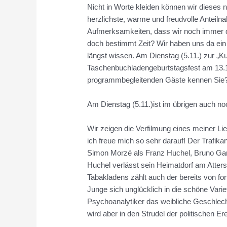
Nicht in Worte kleiden können wir dieses
herzlichste, warme und freudvolle Ante
Aufmerksamkeiten, dass wir noch immer dur
doch bestimmt Zeit? Wir haben uns da ein
längst wissen. Am Dienstag (5.11.) zur „K
Taschenbuchladengeburtstagsfest am 13.11
programmbegleitenden Gäste kennen Sie? 
Am Dienstag (5.11.)ist im übrigen auch no
Wir zeigen die Verfilmung eines meiner Li
ich freue mich so sehr darauf! Der Trafika
Simon Morzé als Franz Huchel, Bruno Ganz
Huchel verlässt sein Heimatdorf am Atter
Tabakladens zählt auch der bereits von fo
Junge sich unglücklich in die schöne Vari
Psychoanalytiker das weibliche Geschlech
wird aber in den Strudel der politischen