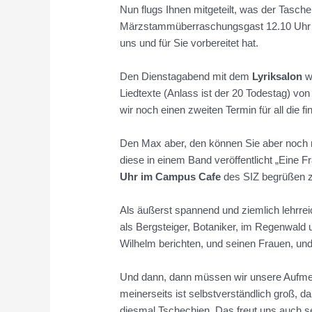
Nun flugs Ihnen mitgeteilt, was der Tasch
Märzstammüberraschungsgast 12.10 Uhr 
uns und für Sie vorbereitet hat.
Den Dienstagabend mit dem
Lyriksalon
wü
Liedtexte (Anlass ist der 20 Todestag) vo
wir noch einen zweiten Termin für all die
Den Max aber, den können Sie aber noch 
diese in einem Band veröffentlicht „Eine 
Uhr im Campus Cafe
des SIZ begrüßen zu 
Als äußerst spannend und ziemlich lehrre
als Bergsteiger, Botaniker, im Regenwal
Wilhelm berichten, und seinen Frauen, und
Und dann, dann müssen wir unsere Aufme
meinerseits ist selbstverständlich groß, 
diesmal Tschechien. Das freut uns auch 