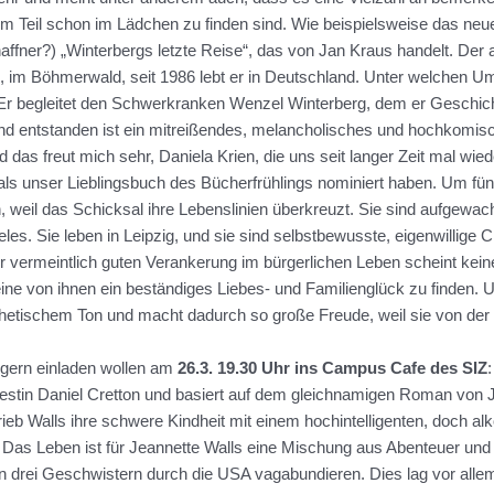
 Teil schon im Lädchen zu finden sind. Wie beispielsweise das neue
affner?) „Winterbergs letzte Reise“, das von Jan Kraus handelt. Der ar
rg, im Böhmerwald, seit 1986 lebt er in Deutschland. Unter welchen 
. Er begleitet den Schwerkranken Wenzel Winterberg, dem er Geschic
nd entstanden ist ein mitreißendes, melancholisches und hochkomis
 das freut mich sehr, Daniela Krien, die uns seit langer Zeit mal wied
 als unser Lieblingsbuch des Bücherfrühlings nominiert haben. Um fünf
h, weil das Schicksal ihre Lebenslinien überkreuzt. Sie sind aufgew
s. Sie leben in Leipzig, und sie sind selbstbewusste, eigenwillige Ch
er vermeintlich guten Verankerung im bürgerlichen Leben scheint kein
keine von ihnen ein beständiges Liebes- und Familienglück zu finden.
thetischem Ton und macht dadurch so große Freude, weil sie von der 
 gern einladen wollen am
26.3. 19.30 Uhr ins Campus Cafe des SIZ
estin Daniel Cretton und basiert auf dem gleichnamigen Roman von 
eb Walls ihre schwere Kindheit mit einem hochintelligenten, doch alk
r. Das Leben ist für Jeannette Walls eine Mischung aus Abenteuer und
en drei Geschwistern durch die USA vagabundieren. Dies lag vor allem