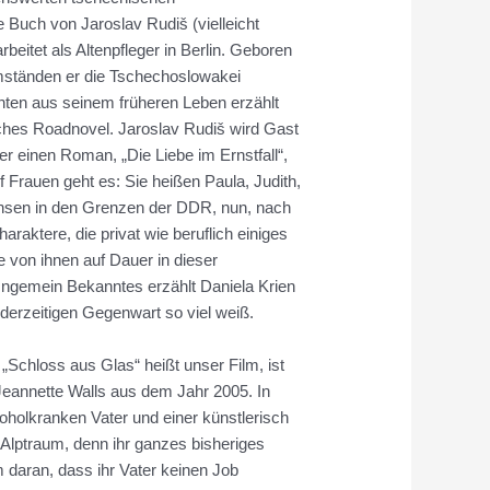
 Buch von Jaroslav Rudiš (vielleicht
beitet als Altenpfleger in Berlin. Geboren
Umständen er die Tschechoslowakei
hten aus seinem früheren Leben erzählt
ches Roadnovel. Jaroslav Rudiš wird Gast
er einen Roman, „Die Liebe im Ernstfall“,
 Frauen geht es: Sie heißen Paula, Judith,
achsen in den Grenzen der DDR, nun, nach
araktere, die privat wie beruflich einiges
e von ihnen auf Dauer in dieser
 Ungemein Bekanntes erzählt Daniela Krien
derzeitigen Gegenwart so viel weiß.
: „Schloss aus Glas“ heißt unser Film, ist
Jeannette Walls aus dem Jahr 2005. In
oholkranken Vater und einer künstlerisch
 Alptraum, denn ihr ganzes bisheriges
 daran, dass ihr Vater keinen Job