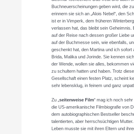
Buchneuerscheinungen geben wird, die zum
erinnern sie sich an „Alois Nebel“, den Sch
ist er in Vimperk, dem früheren Winterbe
verlassen hat, das bleibt sein Geheimnis
auf der Reise nach dessen großer Liebe u
auf der Buchmesse sein, wie ebenfalls, und
geschenkt hat, den Martina und ich sofort
Brida, Malika und Jorinde. Sie kennen sic
der Wende, wollen sie alles, bekommen viele
zu schultern hatten und haben. Trotz dies
Gesellschaft einen festen Platz, scheint 
sehr lebensklug, in feinem und ganz unpa
Zu „
seitenweise Film
“ mag ich noch sehr
die US-amerikanische Filmbiografie von D
dem autobiographischen Bestseller beschri
talentierten, aber herrschsüchtigen Mutte
Leben musste sie mit ihren Eltern und ihr