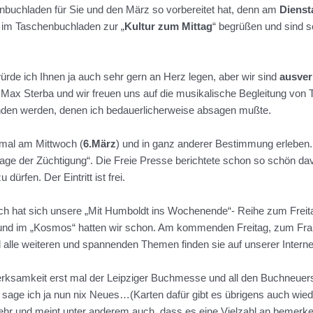
enbuchladen für Sie und den März so vorbereitet hat, denn am
Dienst
im Taschenbuchladen zur „
Kultur zum
Mittag
“ begrüßen und sind s
rde ich Ihnen ja auch sehr gern an Herz legen, aber wir sind
ausver
n Max Sterba und wir freuen uns auf die musikalische Begleitung von 
 finden werden, denen ich bedauerlicherweise absagen mußte.
mal am Mittwoch (
6.März
) und in ganz anderer Bestimmung erleben.
Frage der Züchtigung“. Die Freie Presse berichtete schon so schön da
dürfen. Der Eintritt ist frei.
ich hat sich unsere „Mit Humboldt ins Wochenende“- Reihe zum Freita
d und im „Kosmos“ hatten wir schon. Am kommenden Freitag, zum Fr
 alle weiteren und spannenden Themen finden sie auf unserer Interne
rksamkeit erst mal der Leipziger Buchmesse und all den Buchneue
da sage ich ja nun nix Neues…(Karten dafür gibt es übrigens auch wi
sehr und meint unter anderem auch, dass es eine Vielzahl an bemer