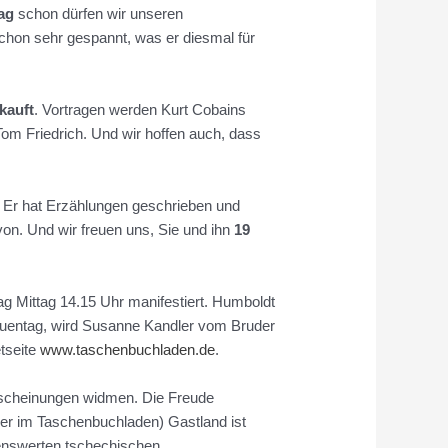
ag
schon dürfen wir unseren
chon sehr gespannt, was er diesmal für
kauft
. Vortragen werden Kurt Cobains
Tom Friedrich. Und wir hoffen auch, dass
 Er hat Erzählungen geschrieben und
von. Und wir freuen uns, Sie und ihn
19
g Mittag 14.15 Uhr manifestiert. Humboldt
auentag, wird Susanne Kandler vom Bruder
tseite
www.taschenbuchladen.de
.
rscheinungen widmen. Die Freude
eder im Taschenbuchladen) Gastland ist
kenswerten tschechischen