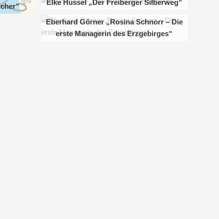
Elke Hussel „Der Freiberger Silberweg“
echer“
Eberhard Görner „Rosina Schnorr – Die
erste Managerin des Erzgebirges“