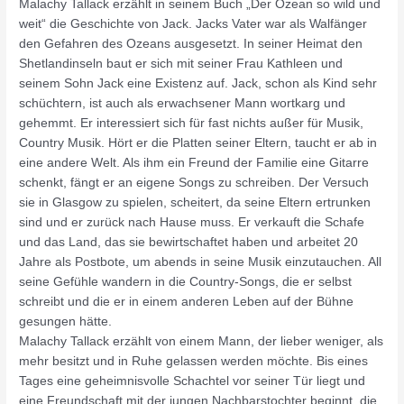
Malachy Tallack erzählt in seinem Buch „Der Ozean so wild und
weit“ die Geschichte von Jack. Jacks Vater war als Walfänger
den Gefahren des Ozeans ausgesetzt. In seiner Heimat den
Shetlandinseln baut er sich mit seiner Frau Kathleen und
seinem Sohn Jack eine Existenz auf. Jack, schon als Kind sehr
schüchtern, ist auch als erwachsener Mann wortkarg und
gehemmt. Er interessiert sich für fast nichts außer für Musik,
Country Musik. Hört er die Platten seiner Eltern, taucht er ab in
eine andere Welt. Als ihm ein Freund der Familie eine Gitarre
schenkt, fängt er an eigene Songs zu schreiben. Der Versuch
sie in Glasgow zu spielen, scheitert, da seine Eltern ertrunken
sind und er zurück nach Hause muss. Er verkauft die Schafe
und das Land, das sie bewirtschaftet haben und arbeitet 20
Jahre als Postbote, um abends in seine Musik einzutauchen. All
seine Gefühle wandern in die Country-Songs, die er selbst
schreibt und die er in einem anderen Leben auf der Bühne
gesungen hätte.
Malachy Tallack erzählt von einem Mann, der lieber weniger, als
mehr besitzt und in Ruhe gelassen werden möchte. Bis eines
Tages eine geheimnisvolle Schachtel vor seiner Tür liegt und
eine Freundschaft mit der jungen Nachbarstochter beginnt, die