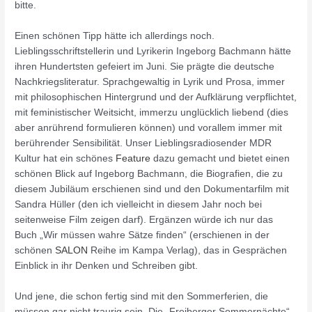
bitte.
Einen schönen Tipp hätte ich allerdings noch.
Lieblingsschriftstellerin und Lyrikerin Ingeborg Bachmann hätte
ihren Hundertsten gefeiert im Juni. Sie prägte die deutsche
Nachkriegsliteratur. Sprachgewaltig in Lyrik und Prosa, immer
mit philosophischen Hintergrund und der Aufklärung verpflichtet,
mit feministischer Weitsicht, immerzu unglücklich liebend (dies
aber anrührend formulieren können) und vorallem immer mit
berührender Sensibilität. Unser Lieblingsradiosender MDR
Kultur hat ein schönes
Feature
dazu gemacht und bietet einen
schönen Blick auf Ingeborg Bachmann, die Biografien, die zu
diesem Jubiläum erschienen sind und den Dokumentarfilm mit
Sandra Hüller (den ich vielleicht in diesem Jahr noch bei
seitenweise Film zeigen darf). Ergänzen würde ich nur das
Buch „Wir müssen wahre Sätze finden“ (erschienen in der
schönen
SALON
Reihe im Kampa Verlag), das in Gesprächen
Einblick in ihr Denken und Schreiben gibt.
Und jene, die schon fertig sind mit den Sommerferien, die
müssen gar nicht traurig sein. Die „Freiberger Sommernächte“