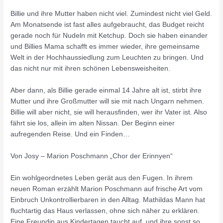
Billie und ihre Mutter haben nicht viel. Zumindest nicht viel Geld.
Am Monatsende ist fast alles aufgebraucht, das Budget reicht
gerade noch für Nudeln mit Ketchup. Doch sie haben einander
und Billies Mama schafft es immer wieder, ihre gemeinsame
Welt in der Hochhaussiedlung zum Leuchten zu bringen. Und
das nicht nur mit ihren schönen Lebensweisheiten.
Aber dann, als Billie gerade einmal 14 Jahre alt ist, stirbt ihre
Mutter und ihre Großmutter will sie mit nach Ungarn nehmen.
Billie will aber nicht, sie will herausfinden, wer ihr Vater ist. Also
fährt sie los, allein im alten Nissan. Der Beginn einer
aufregenden Reise. Und ein Finden…
Von Josy – Marion Poschmann „Chor der Erinnyen“
Ein wohlgeordnetes Leben gerät aus den Fugen. In ihrem
neuen Roman erzählt Marion Poschmann auf frische Art vom
Einbruch Unkontrollierbaren in den Alltag. Mathildas Mann hat
fluchtartig das Haus verlassen, ohne sich näher zu erklären.
Eine Freundin aus Kindertagen taucht auf, und ihre sonst so