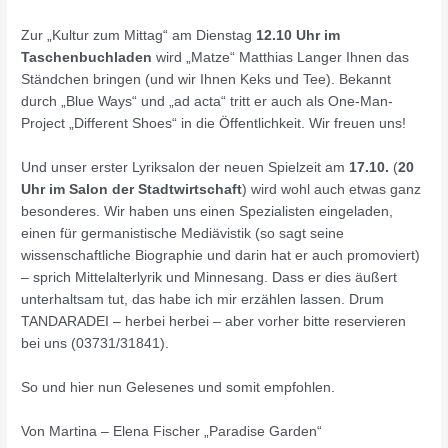
Zur „Kultur zum Mittag“ am Dienstag
12.10 Uhr im
Taschenbuchladen
wird „Matze“ Matthias Langer Ihnen das
Ständchen bringen (und wir Ihnen Keks und Tee). Bekannt
durch „Blue Ways“ und „ad acta“ tritt er auch als One-Man-
Project „Different Shoes“ in die Öffentlichkeit. Wir freuen uns!
Und unser erster Lyriksalon der neuen Spielzeit am
17.10.
(
20
Uhr im Salon der Stadtwirtschaft
) wird wohl auch etwas ganz
besonderes. Wir haben uns einen Spezialisten eingeladen,
einen für germanistische Mediävistik (so sagt seine
wissenschaftliche Biographie und darin hat er auch promoviert)
– sprich Mittelalterlyrik und Minnesang. Dass er dies äußert
unterhaltsam tut, das habe ich mir erzählen lassen. Drum
TANDARADEI – herbei herbei – aber vorher bitte reservieren
bei uns (03731/31841).
So und hier nun Gelesenes und somit empfohlen.
Von Martina – Elena Fischer „Paradise Garden“