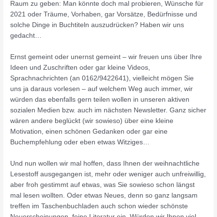
Raum zu geben: Man könnte doch mal probieren, Wünsche für
2021 oder Träume, Vorhaben, gar Vorsätze, Bedürfnisse und
solche Dinge in Buchtiteln auszudrücken? Haben wir uns
gedacht…
Ernst gemeint oder unernst gemeint – wir freuen uns über Ihre
Ideen und Zuschriften oder gar kleine Videos,
Sprachnachrichten (an 0162/9422641), vielleicht mögen Sie
uns ja daraus vorlesen – auf welchem Weg auch immer, wir
würden das ebenfalls gern teilen wollen in unseren aktiven
sozialen Medien bzw. auch im nächsten Newsletter. Ganz sicher
wären andere beglückt (wir sowieso) über eine kleine
Motivation, einen schönen Gedanken oder gar eine
Buchempfehlung oder eben etwas Witziges…
Und nun wollen wir mal hoffen, dass Ihnen der weihnachtliche
Lesestoff ausgegangen ist, mehr oder weniger auch unfreiwillig,
aber froh gestimmt auf etwas, was Sie sowieso schon längst
mal lesen wollten. Oder etwas Neues, denn so ganz langsam
treffen im Taschenbuchladen auch schon wieder schönste
Neuerscheinungen, feine Literatur ein. Würden wir Ihnen viel