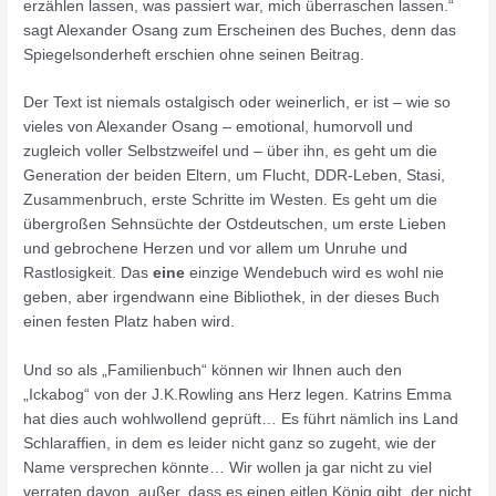
erzählen lassen, was passiert war, mich überraschen lassen.“
sagt Alexander Osang zum Erscheinen des Buches, denn das
Spiegelsonderheft erschien ohne seinen Beitrag.
Der Text ist niemals ostalgisch oder weinerlich, er ist – wie so
vieles von Alexander Osang – emotional, humorvoll und
zugleich voller Selbstzweifel und – über ihn, es geht um die
Generation der beiden Eltern, um Flucht, DDR-Leben, Stasi,
Zusammenbruch, erste Schritte im Westen. Es geht um die
übergroßen Sehnsüchte der Ostdeutschen, um erste Lieben
und gebrochene Herzen und vor allem um Unruhe und
Rastlosigkeit. Das
eine
einzige Wendebuch wird es wohl nie
geben, aber irgendwann eine Bibliothek, in der dieses Buch
einen festen Platz haben wird.
Und so als „Familienbuch“ können wir Ihnen auch den
„Ickabog“ von der J.K.Rowling ans Herz legen. Katrins Emma
hat dies auch wohlwollend geprüft… Es führt nämlich ins Land
Schlaraffien, in dem es leider nicht ganz so zugeht, wie der
Name versprechen könnte… Wir wollen ja gar nicht zu viel
verraten davon, außer, dass es einen eitlen König gibt, der nicht