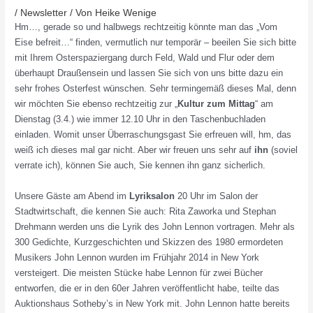
/
Newsletter
/ Von
Heike Wenige
Hm…, gerade so und halbwegs rechtzeitig könnte man das „Vom
Eise befreit…“ finden, vermutlich nur temporär – beeilen Sie sich bitte
mit Ihrem Osterspaziergang durch Feld, Wald und Flur oder dem
überhaupt Draußensein und lassen Sie sich von uns bitte dazu ein
sehr frohes Osterfest wünschen. Sehr termingemäß dieses Mal, denn
wir möchten Sie ebenso rechtzeitig zur „
Kultur zum Mittag
“ am
Dienstag (3.4.) wie immer 12.10 Uhr in den Taschenbuchladen
einladen. Womit unser Überraschungsgast Sie erfreuen will, hm, das
weiß ich dieses mal gar nicht. Aber wir freuen uns sehr auf
ihn
(soviel
verrate ich), können Sie auch, Sie kennen ihn ganz sicherlich.
Unsere Gäste am Abend im
Lyriksalon
20 Uhr im Salon der
Stadtwirtschaft, die kennen Sie auch: Rita Zaworka und Stephan
Drehmann werden uns die Lyrik des John Lennon vortragen. Mehr als
300 Gedichte, Kurzgeschichten und Skizzen des 1980 ermordeten
Musikers John Lennon wurden im Frühjahr 2014 in New York
versteigert. Die meisten Stücke habe Lennon für zwei Bücher
entworfen, die er in den 60er Jahren veröffentlicht habe, teilte das
Auktionshaus Sotheby’s in New York mit. John Lennon hatte bereits