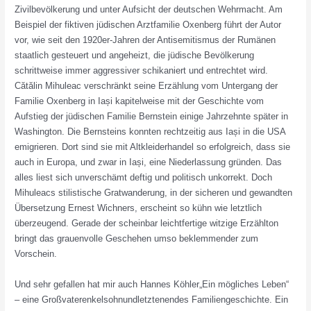
Zivilbevölkerung und unter Aufsicht der deutschen Wehrmacht. Am
Beispiel der fiktiven jüdischen Arztfamilie Oxenberg führt der Autor
vor, wie seit den 1920er-Jahren der Antisemitismus der Rumänen
staatlich gesteuert und angeheizt, die jüdische Bevölkerung
schrittweise immer aggressiver schikaniert und entrechtet wird.
Cătălin Mihuleac verschränkt seine Erzählung vom Untergang der
Familie Oxenberg in Iași kapitelweise mit der Geschichte vom
Aufstieg der jüdischen Familie Bernstein einige Jahrzehnte später in
Washington. Die Bernsteins konnten rechtzeitig aus Iași in die USA
emigrieren. Dort sind sie mit Altkleiderhandel so erfolgreich, dass sie
auch in Europa, und zwar in Iași, eine Niederlassung gründen. Das
alles liest sich unverschämt deftig und politisch unkorrekt. Doch
Mihuleacs stilistische Gratwanderung, in der sicheren und gewandten
Übersetzung Ernest Wichners, erscheint so kühn wie letztlich
überzeugend. Gerade der scheinbar leichtfertige witzige Erzählton
bringt das grauenvolle Geschehen umso beklemmender zum
Vorschein.
Und sehr gefallen hat mir auch Hannes Köhler„Ein mögliches Leben“
– eine Großvaterenkelsohnundletztenendes Familiengeschichte. Ein