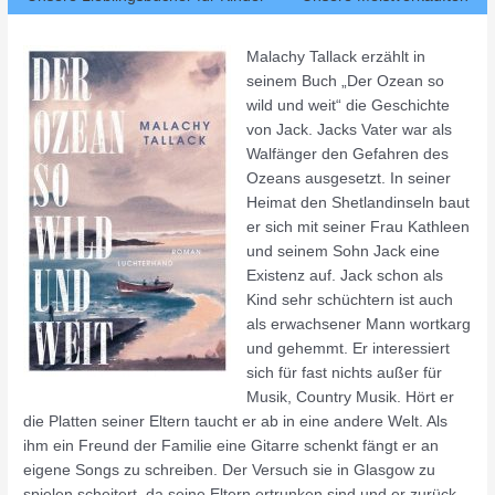
Malachy Tallack erzählt in
seinem Buch „Der Ozean so
wild und weit“ die Geschichte
von Jack. Jacks Vater war als
Walfänger den Gefahren des
Ozeans ausgesetzt. In seiner
Heimat den Shetlandinseln baut
er sich mit seiner Frau Kathleen
und seinem Sohn Jack eine
Existenz auf. Jack schon als
Kind sehr schüchtern ist auch
als erwachsener Mann wortkarg
und gehemmt. Er interessiert
sich für fast nichts außer für
Musik, Country Musik. Hört er
die Platten seiner Eltern taucht er ab in eine andere Welt. Als
ihm ein Freund der Familie eine Gitarre schenkt fängt er an
eigene Songs zu schreiben. Der Versuch sie in Glasgow zu
spielen scheitert, da seine Eltern ertrunken sind und er zurück