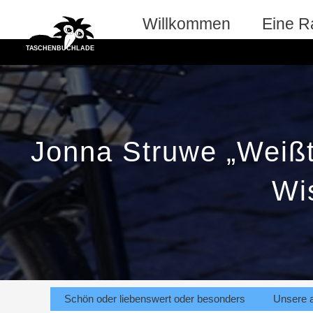
Zum
Willkommen
Eine R
Inhalt
springen
Jonna Struwe „Weißt
Wi
Schön oder liebenswert oder besonders
Unsere 