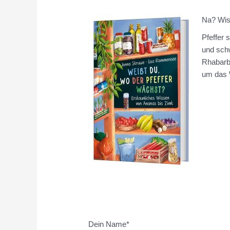
Na? Wiss
Pfeffer 
und sch
Rhabarbe
um das W
Dein Name*